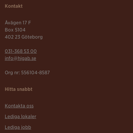
Kontakt
Åvägen 17 F
Box 5104
402 23 Göteborg
Telefonnummer:
031-368 53 00
Mailadress:
info@higab.se
Org nr: 556104-8587
Hitta snabbt
Kontakta oss
Lediga lokaler
Lediga jobb