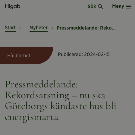
Meny
Sök
Start
Nyheter
Pressmeddelande: Rekordsatsning – nu ska Göteborgs kändaste hus bli energismarta
Publicerad:
2024-02-15
Hållbarhet
Pressmeddelande:
Rekordsatsning – nu ska
Göteborgs kändaste hus bli
energismarta