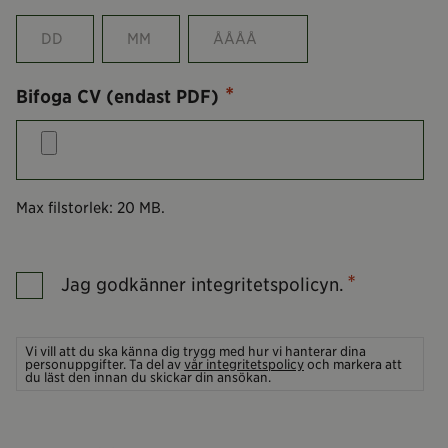
Dag
Månad
År
*
Bifoga CV (endast PDF)
Max filstorlek: 20 MB.
*
Samtycke
Jag godkänner integritetspolicyn.
*
Vi vill att du ska känna dig trygg med hur vi hanterar dina
personuppgifter. Ta del av
vår integritetspolicy
och markera att
du läst den innan du skickar din ansökan.