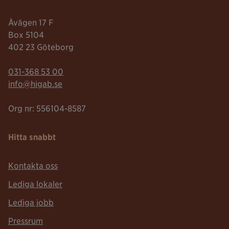
Åvägen 17 F
Box 5104
402 23 Göteborg
Telefonnummer:
031-368 53 00
Mailadress:
info@higab.se
Org nr: 556104-8587
Hitta snabbt
Kontakta oss
Lediga lokaler
Lediga jobb
Pressrum