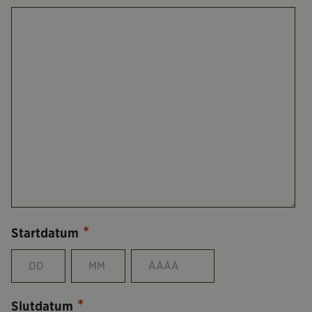
*
Startdatum
Dag
Månad
År
*
Slutdatum