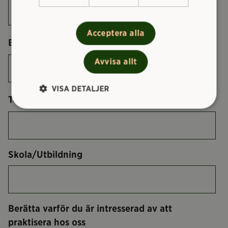
Acceptera alla
*
E-post
Avvisa allt
VISA DETALJER
*
Telefonnummer
Skola/Utbildning
Berätta varför du är intresserad av att
praktisera hos oss