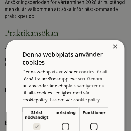
Ansökningsperioden för vårterminen 2026 är nu stängd
men du är välkommen att söka inför nästkommande
praktikperiod.
Praktikansökan
×
*
”
” anger obligatoriska fält
Denna webbplats använder
Praktikperioder – vårterminen: mars-juni,
cookies
höstterminen: oktober-december
Denna webbplats använder cookies för att
förbättra användarupplevelsen. Genom
att använda vår webbplats samtycker du
*
Förnamn
till alla cookies i enlighet med vår
cookiepolicy.
Läs om vår cookie policy
Strikt
Inriktning
Funktioner
nödvändigt
*
Efternamn