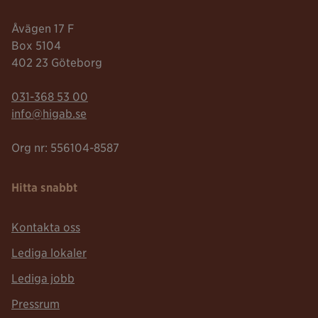
Åvägen 17 F
Box 5104
402 23 Göteborg
Telefonnummer:
031-368 53 00
Mailadress:
info@higab.se
Org nr: 556104-8587
Hitta snabbt
Kontakta oss
Lediga lokaler
Lediga jobb
Pressrum