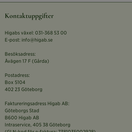
Kontaktuppgifter
Higabs växel: 031-368 53 00
E-post: info@higab.se
Besöksadress:
Åvägen 17 F (Gårda)
Postadress:
Box 5104
402 23 Göteborg
Faktureringsadress Higab AB:
Göteborgs Stad
B600 Higab AB
Intraservice, 405 38 Göteborg
(GLN-kod för e-faktura: 7381035002928)