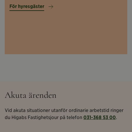
Läs
om
För hyresgäster
För
hyresgäster
Akuta ärenden
Vid akuta situationer utanför ordinarie arbetstid ringer
du Higabs Fastighetsjour på telefon
031-368 53 00
.