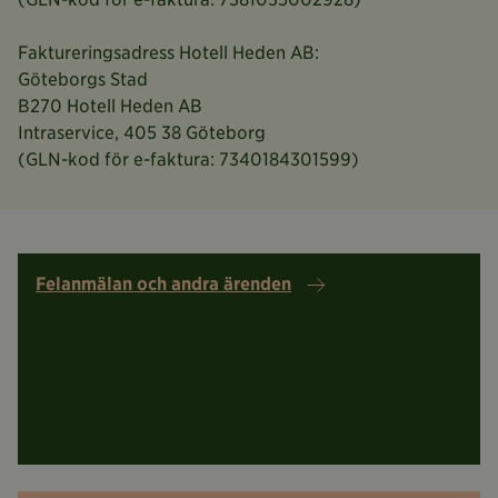
Faktureringsadress Hotell Heden AB:
Göteborgs Stad
B270 Hotell Heden AB
Intraservice, 405 38 Göteborg
(GLN-kod för e-faktura: 7340184301599)
Läs
om
Felanmälan och andra ärenden
Felanmälan
och
andra
ärenden