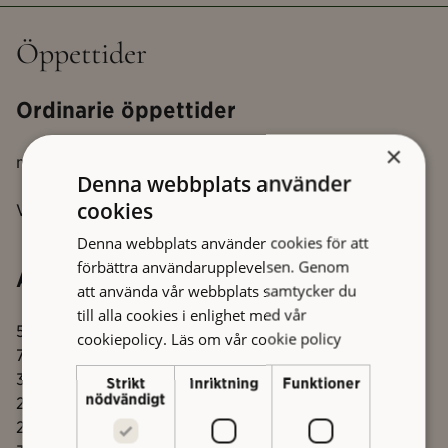
Öppettider
Ordinarie öppettider
×
måndag – fredag kl. 08.00-16.00
Denna webbplats använder
cookies
Vår reception har lunchstängt kl. 12.00-13.00
Denna webbplats använder cookies för att
förbättra användarupplevelsen. Genom
Avvikande öppettider 2026
att använda vår webbplats samtycker du
till alla cookies i enlighet med vår
5 juni – öppet kl. 08.00-11.00
cookiepolicy.
Läs om vår cookie policy
7 oktober – öppet kl. 08.00-12.00
30 oktober – öppet kl. 08.00-12.00
Strikt
Inriktning
Funktioner
nödvändigt
23 december – öppet kl. 08.00-11.00
24-25 december – stängt