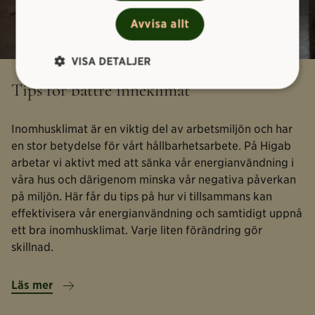
Avvisa allt
VISA DETALJER
Tips för bättre inneklimat
Inomhusklimat är en viktig del av arbetsmiljön och har
en stor betydelse för vårt hållbarhetsarbete. På Higab
arbetar vi aktivt med att sänka vår energianvändning i
våra hus och därigenom minska vår negativa påverkan
på miljön. Här får du tips på hur vi tillsammans kan
effektivisera vår energianvändning och samtidigt uppnå
ett bra inomhusklimat. Varje liten förändring gör
skillnad.
Läs mer