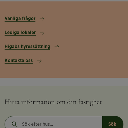
Vanliga frågor
Lediga lokaler
Higabs hyressättning
Kontakta oss
Hitta information om din fastighet
Sök
efter
Gå
Sök
ett