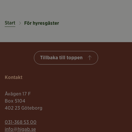
Start
För hyresgäster
Tillbaka till toppen
Kontakt
Åvägen 17 F
Box 5104
402 23 Göteborg
Telefonnummer:
031-368 53 00
Mailadress:
info@higab.se