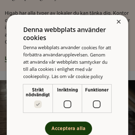
Higab har alla typer av lokaler du kan tänka dig. Kontor
×
och coworking i historiska och moderna miljöer. Ateljéer
i kulturhus. Butiker och restauranger på centrala
Denna webbplats använder
adresser. Idrotts- och föreningslokaler runt om i staden.
cookies
Och små och stora verkstäder och lager.
Denna webbplats använder cookies för att
förbättra användarupplevelsen. Genom
Lediga lokaler
att använda vår webbplats samtycker du
till alla cookies i enlighet med vår
cookiepolicy.
Läs om vår cookie policy
Strikt
Inriktning
Funktioner
nödvändigt
Acceptera alla