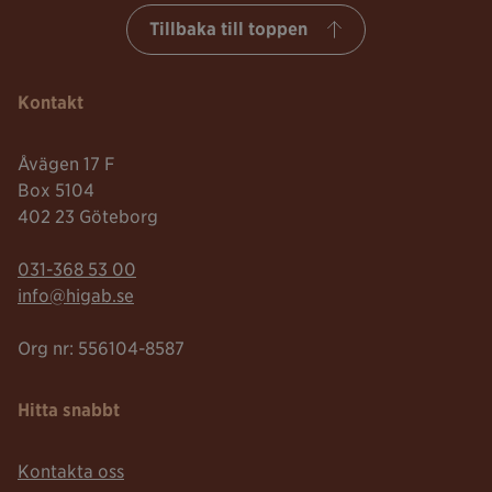
Tillbaka till toppen
Kontakt
Åvägen 17 F
Box 5104
402 23 Göteborg
Telefonnummer:
031-368 53 00
Mailadress:
info@higab.se
Org nr: 556104-8587
Hitta snabbt
Kontakta oss