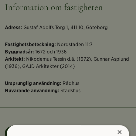
Information om fastigheten
Adress:
Gustaf Adolfs Torg 1, 411 10, Göteborg
Fastighetsbeteckning:
Nordstaden 11:7
Byggnadsår:
1672 och 1936
Arkitekt:
Nikodemus Tessin d.ä. (1672), Gunnar Asplund
(1936), GAJD Arkitekter (2014)
Ursprunglig användning:
Rådhus
Nuvarande användning:
Stadshus
×
Felanmälan