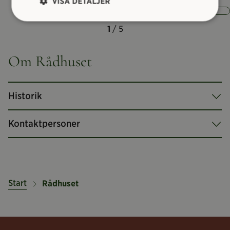
VISA DETALJER
1
/ 5
Om Rådhuset
Historik
Kontaktpersoner
Start
Rådhuset