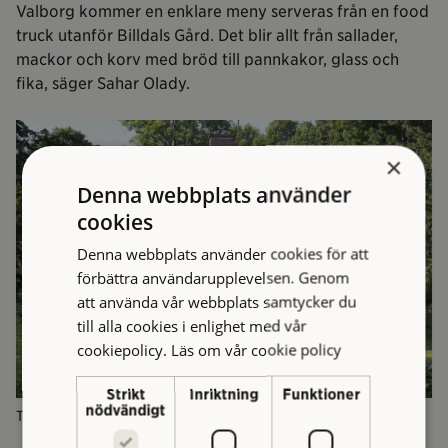
Valborg kommer en enklare meny serveras från en food
truck utanför Billdals Gård. Det blir allt från sallader,
mackor och korv med bröd till pannkakor, glass och
fika, säger Sahar Olady.
×
Denna webbplats använder
cookies
Denna webbplats använder cookies för att
förbättra användarupplevelsen. Genom
att använda vår webbplats samtycker du
till alla cookies i enlighet med vår
cookiepolicy.
Läs om vår cookie policy
Strikt
Inriktning
Funktioner
nödvändigt
Trädgårdsmästarbostaden från 1910