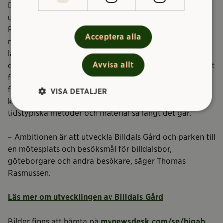
Den nya caféverksamheten är en del av Higabs
utveckling av det anrika 1860-talshuset Billdals Gård.
Redan förra sommaren testades en cafévagn i parken
Acceptera alla
men Trädgårdsmästarbostaden erbjuder en mer
långsiktig lösning. Sedan tidigare har Higab gjort en
Avvisa allt
omfattande upprustning av husets utsida och under året
fortsätter arbetet på insidan med källarplanet och
första våningen. För att bevara husets karaktär och
VISA DETALJER
kulturhistoriska värde kommer det att användas
tidstypiska metoder och material så långt det går.
– Ambitionen är att utveckla Billdals Gård och parken till
en mötesplats och besöksmål för billdalsbor,
göteborgare och andra besökare, säger Thomas
Rasmussen.
Läs mer om utvecklingen av Billdals Gård
Bilder finns att hämta på
mynewsdesk.com/se/higab