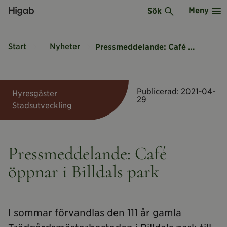
Meny
Sök
Start
Nyheter
Pressmeddelande: Café öppnar i Billdals park
Publicerad:
2021-04-
Hyresgäster
29
Stadsutveckling
Pressmeddelande: Café
öppnar i Billdals park
I sommar förvandlas den 111 år gamla