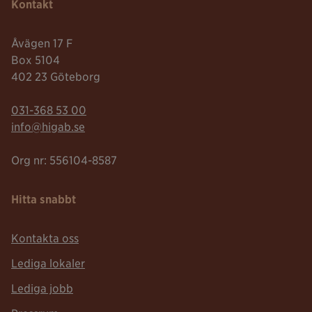
Kontakt
Åvägen 17 F
Box 5104
402 23 Göteborg
Telefonnummer:
031-368 53 00
Mailadress:
info@higab.se
Org nr: 556104-8587
Hitta snabbt
Kontakta oss
Lediga lokaler
Lediga jobb