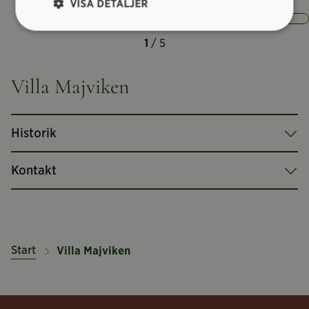
VISA DETALJER
1
/ 5
Villa Majviken
Historik
Kontakt
Start
Villa Majviken