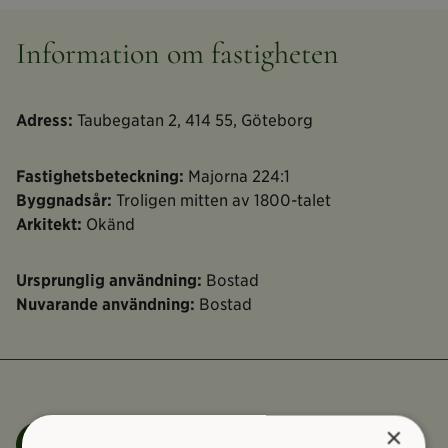
Information om fastigheten
Adress:
Taubegatan 2, 414 55, Göteborg
Fastighetsbeteckning:
Majorna 224:1
Byggnadsår:
Troligen mitten av 1800-talet
Arkitekt:
Okänd
Ursprunglig användning:
Bostad
Nuvarande användning:
Bostad
×
Felanmälan