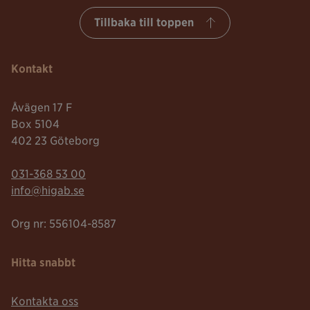
Tillbaka till toppen
Kontakt
Åvägen 17 F
Box 5104
402 23 Göteborg
Telefonnummer:
031-368 53 00
Mailadress:
info@higab.se
Org nr: 556104-8587
Hitta snabbt
Kontakta oss