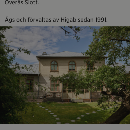
Överås Slott.
Ägs och förvaltas av Higab sedan 1991.