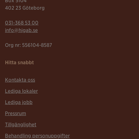
Box 5104
402 23 Göteborg
Telefonnummer:
031-368 53 00
Mailadress:
info@higab.se
Org nr: 556104-8587
Hitta snabbt
Kontakta oss
Lediga lokaler
Lediga jobb
Pressrum
Tillgänglighet
Behandling personuppgifter