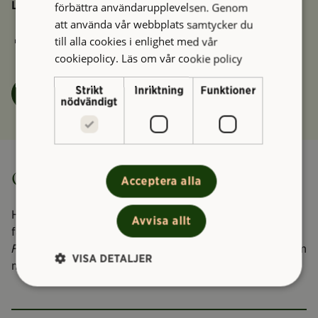
Ladda ner
förbättra användarupplevelsen. Genom
att använda vår webbplats samtycker du
Vård- och underhållsplan Börsen
till alla cookies i enlighet med vår
cookiepolicy.
Läs om vår cookie policy
Strikt
Inriktning
Funktioner
Felanmälan
nödvändigt
Om Börsen
Acceptera alla
Har du upptäckt något som behöver åtgärdas i
Avvisa allt
fastigheten? Fyll i formuläret under knappen
Felanmälan
, så ser vi till att ärendet hanteras så fort som
VISA DETALJER
möjligt.