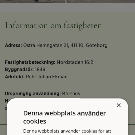
Information om fastigheten
Adress:
Östra Hamngatan 21, 411 10, Göteborg
Fastighetsbeteckning:
Nordstaden 16:2
Byggnadsår:
1849
Arkitekt:
Pehr Johan Ekman
Ursprunglig användning:
Börshus
Nuvarande användning:
Representation, politiska
×
sammanträden
Denna webbplats använder
cookies
Denna webbplats använder cookies för att