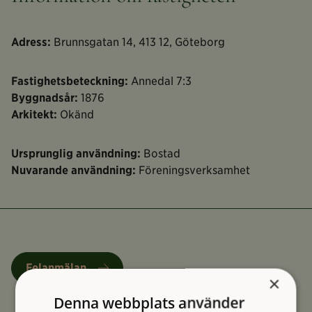
Adress:
Brunnsgatan 14, 413 12, Göteborg
Fastighetsbeteckning:
Annedal 7:3
Byggnadsår:
1876
Arkitekt:
Okänd
Ursprunglig användning:
Bostad
Nuvarande användning:
Föreningsverksamhet
Felanmälan
×
Denna webbplats använder