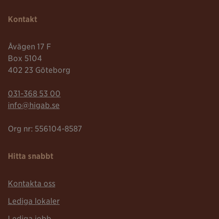
Kontakt
Åvägen 17 F
Box 5104
402 23 Göteborg
Telefonnummer:
031-368 53 00
Mailadress:
info@higab.se
Org nr: 556104-8587
Hitta snabbt
Kontakta oss
Lediga lokaler
Lediga jobb