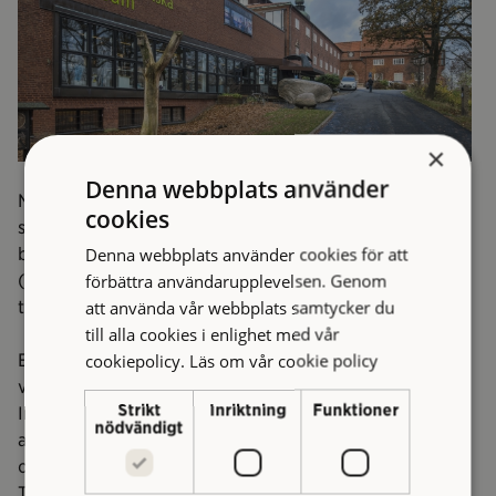
×
Denna webbplats använder
Naturhistoriska museet i Slottsskogen invigdes i
cookies
samband med Världsutställningen 1923. Arkitekten
Denna webbplats använder cookies för att
bakom det nationalromantiska huset var Ernst Torulf
förbättra användarupplevelsen. Genom
(1872–1936). Han utformade museet så att det för
att använda vår webbplats samtycker du
tankarna till en medeltida tegelborg med torn.
till alla cookies i enlighet med vår
cookiepolicy.
Läs om vår cookie policy
En av de största attraktionerna var – och är – Malmska
valen, en blåval som strandat i Askimsfjorden 1865.
Strikt
Inriktning
Funktioner
Innan den fick sin nuvarande placering hade den bland
nödvändigt
annat ställts ut i Tull- och packhuset vid Packhuskajen
och skickats på uppvisningsturné till Stockholm och
Tyskland. Den anlände till den nya museibyggnaden i