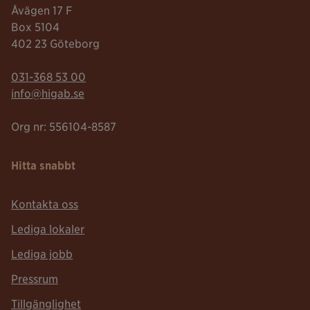
Åvägen 17 F
Box 5104
402 23 Göteborg
Telefonnummer:
031-368 53 00
Mailadress:
info@higab.se
Org nr: 556104-8587
Hitta snabbt
Kontakta oss
Lediga lokaler
Lediga jobb
Pressrum
Tillgänglighet