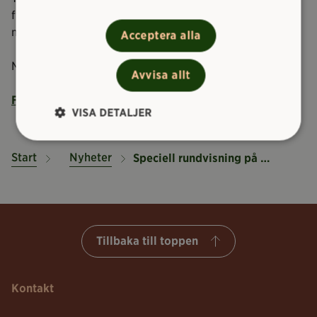
fyra delar 1918. Inte förrän valen var inne i museet
murades den sista väggen upp.
Acceptera alla
Museets samlingar omfattar i dag cirka 10 miljoner djur.
Avvisa allt
Fler nyheter!
VISA DETALJER
Start
Nyheter
Speciell rundvisning på Naturhistoriska museet
Tillbaka till toppen
Kontakt