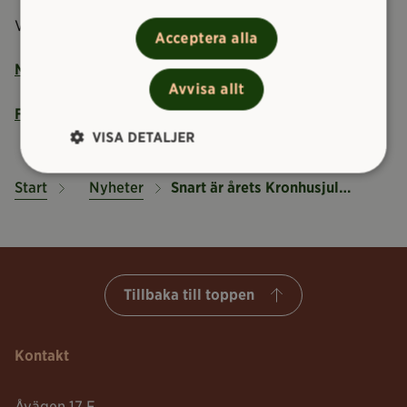
Välkommen!
Acceptera alla
Mer information på kronhuset.se
Avvisa allt
Fler nyheter!
VISA DETALJER
Start
Nyheter
Snart är årets Kronhusjul här!
Tillbaka till toppen
Kontakt
Åvägen 17 F