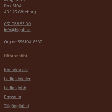
Box 5104
402 23 Göteborg
Telefonnummer:
031-368 53 00
Mailadress:
info@higab.se
Org nr: 556104-8587
Hitta snabbt
Kontakta oss
Lediga lokaler
Lediga jobb
Pressrum
Tillgänglighet