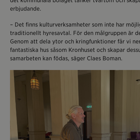
det kommunala bolaget tänker tvärtom och skapar 
erbjudande.
– Det finns kulturverksamheter som inte har möjli
traditionellt hyresavtal. För den målgruppen är det
Genom att dela ytor och kringfunktioner får vi ner 
fantastiska hus såsom Kronhuset och skapar dess
samarbeten kan födas, säger Claes Boman.