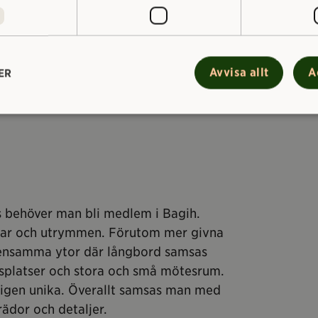
 redo att växlas upp.
rgarna under särskilda arrangemang,
erbjuds arbets- och
Avvisa allt
A
ER
 som inte vill eller kan hyra egna
lgång till ytor som passar för arbete,
 behöver man bli medlem i Bagih.
ingar och utrymmen. Förutom mer givna
mensamma ytor där långbord samsas
tsplatser och stora och små mötesrum.
ligen unika. Överallt samsas man med
ädor och detaljer.