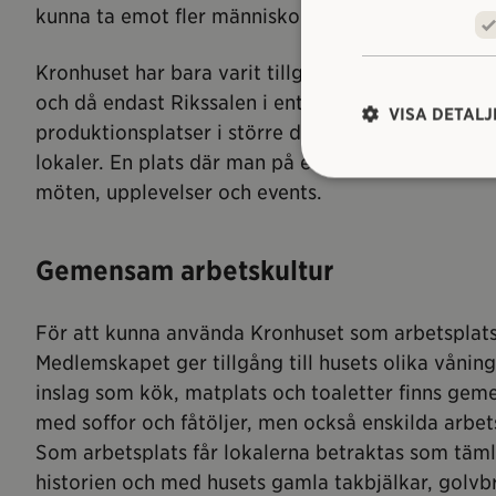
kunna ta emot fler människor och nu är konceptet
Kronhuset har bara varit tillgängligt för götebo
och då endast Rikssalen i entréplanet. Med Bagih 
VISA DETALJ
produktionsplatser i större delen av huset till dem
lokaler. En plats där man på ett enkelt sätt får til
möten, upplevelser och events.
Gemensam arbetskultur
För att kunna använda Kronhuset som arbetsplats
Medlemskapet ger tillgång till husets olika vån
inslag som kök, matplats och toaletter finns ge
med soffor och fåtöljer, men också enskilda arbe
Som arbetsplats får lokalerna betraktas som täm
historien och med husets gamla takbjälkar, golvbr