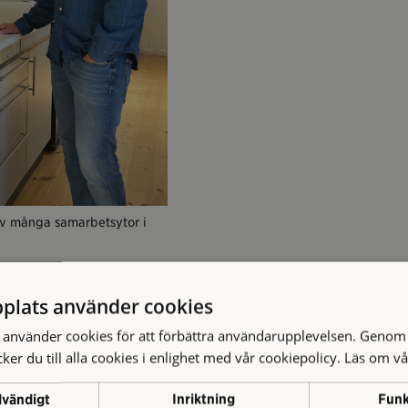
av många samarbetsytor i
plats använder cookies
använder cookies för att förbättra användarupplevelsen. Genom 
 till en kreativ arena för drygt ett år
er du till alla cookies i enlighet med vår cookiepolicy.
Läs om vå
stat att erbjuda kontors- och
torna har också anpassats för att
dvändigt
Inriktning
Funk