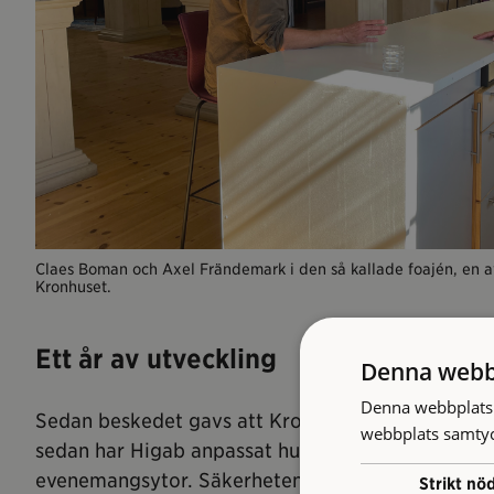
Claes Boman och Axel Frändemark i den så kallade foajén, en 
Kronhuset.
Ett år av utveckling
Denna webb
Denna webbplats 
Sedan beskedet gavs att Kronhuset skulle utvecklas
webbplats samtyck
sedan har Higab anpassat huset och småskaligt te
evenemangsytor. Säkerheten, inomhusmiljön och y
Strikt nö