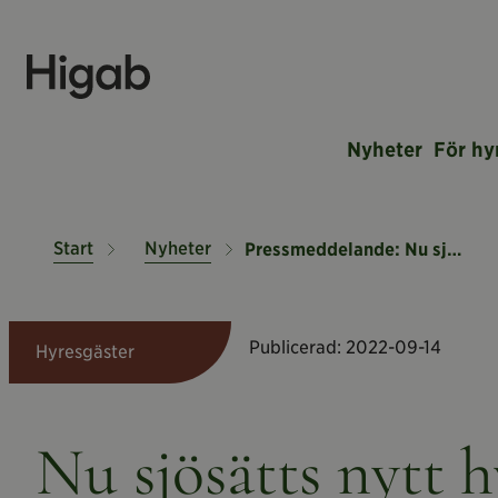
Nyheter
För hy
Start
Nyheter
Pressmeddelande: Nu sjösätts nytt hyreskoncept i Kronhuset
Publicerad:
2022-09-14
Hyresgäster
Nu sjösätts nytt 