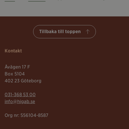
Tillbaka till toppen
Kontakt
Åvägen 17 F
Box 5104
402 23 Göteborg
Telefonnummer:
031-368 53 00
Mailadress:
info@higab.se
Org nr: 556104-8587