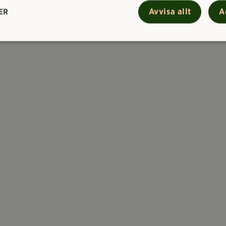
Avvisa allt
A
ER