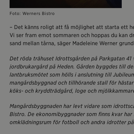
Foto: Werners Bistro
– Det känns roligt att få möjlighet att starta ett
Vi ser fram emot sommaren och hoppas du kan dr
sand mellan tårna, säger Madeleine Werner grund
Det röda trähuset Idrottsgården på Parkgatan 41 
jordbrukargård på Heden. Gården byggdes till de
lantbruksmötet som hölls i anslutning till Jubile
mangårdsbyggnad och tillhörande stall för hästar
köks- och kryddträdgård, loge och mjölkkammar
Mangårdsbyggnaden har levt vidare som idrottsc
Bistro. De ekonomibyggnader som finns kvar har
omklädningsrum för fotboll och andra idrotter p