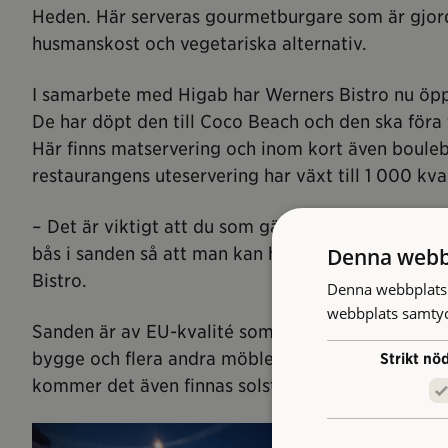
Heden. Här serveras gourmetburgare som är gjor
husmanskost och vegetariska alternativ.
I samarbete med Higab har Werners Bistro nu öpp
De har döpt den till Coco Beach och den ska föra 
Här finns matservering och inom kort även bouleb
restaurangens uteservering har växt till 1 000 kv
– Det är viktigt att du som gäst ska känna dig try
bås i sanden så att man kan hålla avstånd, säger
Denna webb
Bistro.
Denna webbplats 
webbplats samtyck
Sanden är av EU-kvalité som inte ska blåsa bort,
bygge och flera andra möbler består av material 
Strikt nö
kommer det även finnas solstolar för matgästerna