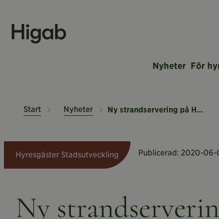
Nyheter
För hy
Start
Nyheter
Ny strandservering på Heden
Publicerad:
2020-06-
Hyresgäster Stadsutveckling
Ny strandserveri