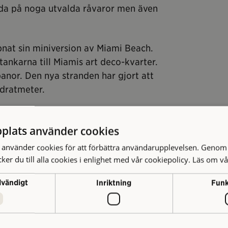
da på noga utvalda råvaror men även
nat sin miniversion av Miami Beach.
tankarna till Miamis art deco-kvarter.
anor. Den nya stranden har gjort att
adratmeter.
gg så vi har byggt ut och gjort små
 Sara Edhage som är en del av Werners
plats använder cookies
använder cookies för att förbättra användarupplevelsen. Genom 
er du till alla cookies i enlighet med vår cookiepolicy.
Läs om vå
 borden är kabeltrummor från ett
från restaurangens gamla scen. Snart
dvändigt
Inriktning
Funk
.