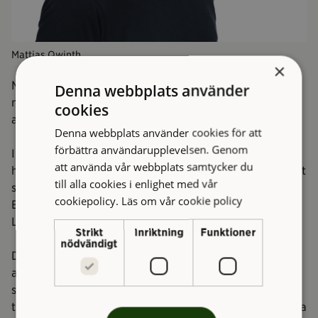
Mattias Qwinth
×
Mattias har lång erfarenhet som chef och kommer
Denna webbplats använder
närmast från Varbergs Bostads AB där han har varit
cookies
ansvarig för deras fastighetsförvaltning.
Denna webbplats använder cookies för att
förbättra användarupplevelsen. Genom
I den nya rollen som fastighetschef på Higab ansvarar
att använda vår webbplats samtycker du
han för verksamhetsområdet fastighet med uppdrag att
till alla cookies i enlighet med vår
samordna avdelningarna Fastighetsservice, Drift och
cookiepolicy.
Läs om vår cookie policy
Energi, Fastighetsförvaltning samt Underhåll och
Lokalanpassning.
Strikt
Inriktning
Funktioner
nödvändigt
Den nya strukturen kommer ge berörda
avdelningschefer möjlighet att fokusera ännu mer på
sina medarbetare, fastigheter och kunder samt frigöra
tid för samverkan mellan avdelningarna. Beslutsvägarna