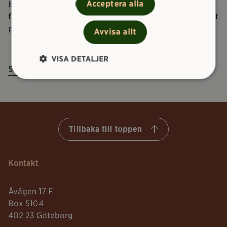
Acceptera alla
blir i viss mån något kortare framöver och
förhoppningen är att det ska kännas mer nära och rappt
på berörda avdelningar.
Avvisa allt
VISA DETALJER
Start
Nyheter
Ny organisation på Higab
Tillbaka till toppen
Kontakt
Åvägen 17 F
Box 5104
402 23 Göteborg