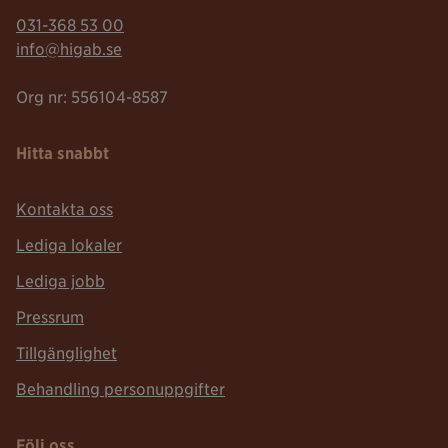
Telefonnummer:
031-368 53 00
Mailadress:
info@higab.se
Org nr: 556104-8587
Hitta snabbt
Kontakta oss
Lediga lokaler
Lediga jobb
Pressrum
Tillgänglighet
Behandling personuppgifter
Följ oss