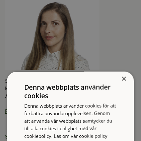
×
Selma har tidigare arbetat på Fastighetspartner och
Denna webbplats använder
kommer bland annat att ha ansvar för Sockerbruket,
cookies
Allégården och Lilla Änggården.
Denna webbplats använder cookies för att
Fler nyheter!
förbättra användarupplevelsen. Genom
att använda vår webbplats samtycker du
till alla cookies i enlighet med vår
cookiepolicy.
Läs om vår cookie policy
Start
Nyheter
Ny medarbetare