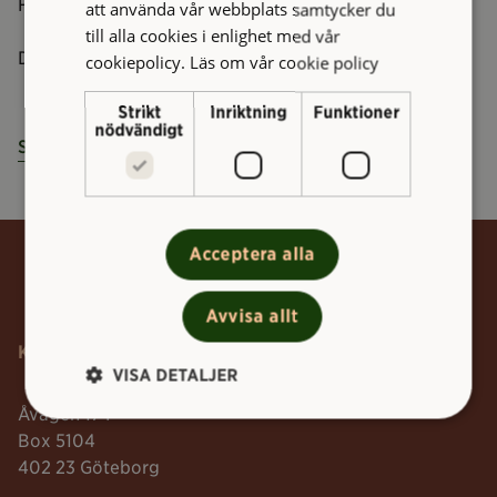
Fastighetsservice på Higab.
att använda vår webbplats samtycker du
till alla cookies i enlighet med vår
Danielo kommer närmast från Bostads AB Poseidon.
cookiepolicy.
Läs om vår cookie policy
Strikt
Inriktning
Funktioner
nödvändigt
Start
Nyheter
Ny fastighetstekniker på Higab
Acceptera alla
Tillbaka till toppen
Avvisa allt
Kontakt
VISA DETALJER
Åvägen 17 F
Box 5104
402 23 Göteborg