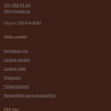
Telefonnummer:
031-368 53 00
Mailadress:
info@higab.se
Org nr: 556104-8587
Hitta snabbt
Kontakta oss
Lediga lokaler
Lediga jobb
Pressrum
Tillgänglighet
Behandling personuppgifter
Följ oss