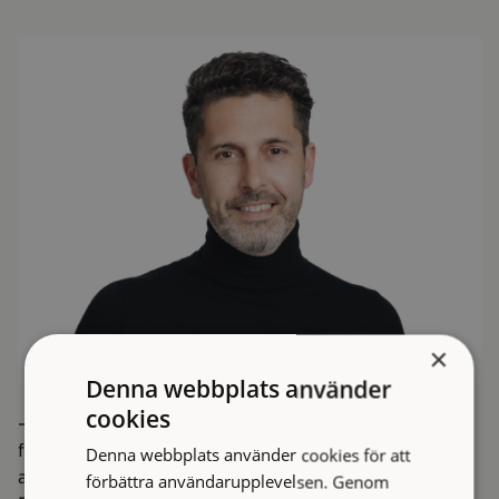
×
Denna webbplats använder
cookies
– Danielo Cavalli besitter en gedigen erfarenhet inom
fastighetsområdet och kommer bidra mycket till
Denna webbplats använder cookies för att
avdelningen och bolaget, säger Mikael Ahlgren, chef
förbättra användarupplevelsen. Genom