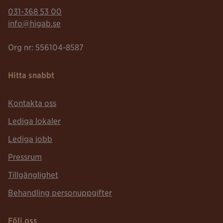
Telefonnummer:
031-368 53 00
Mailadress:
info@higab.se
Org nr: 556104-8587
Hitta snabbt
Kontakta oss
Lediga lokaler
Lediga jobb
Pressrum
Tillgänglighet
Behandling personuppgifter
Följ oss