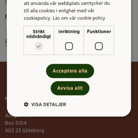
Samtliga arbeten beräknas ta tre veckor vardera.
att använda vår webbplats samtycker du
till alla cookies i enlighet med vår
Fler nyheter!
cookiepolicy.
Läs om vår cookie policy
Strikt
Inriktning
Funktioner
nödvändigt
Start
Nyheter
Modernisering av hissar
Acceptera alla
Tillbaka till toppen
Avvisa allt
Kontakt
VISA DETALJER
Åvägen 17 F
Box 5104
402 23 Göteborg