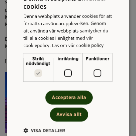
Sveriges Radios Musikhjälpen och kommit på tredje
cookies
plats som damkör i den internationella körtävlingen i
Denna webbplats använder cookies för att
Kroatien, Zadar. De repar i Hagakyrkan och leds av
förbättra användarupplevelsen. Genom
Karin Holm, Maja Lindgren och Lotta Lindgren.
att använda vår webbplats samtycker du
till alla cookies i enlighet med vår
De uppträder kl 18-30-20 på Kulturhuset Kåken.
cookiepolicy.
Läs om vår cookie policy
Kostnad: 60 kr.
Strikt
Inriktning
Funktioner
[hr]
nödvändigt
Acceptera alla
Avvisa allt
VISA DETALJER