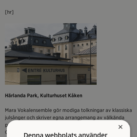
[hr]
Härlanda Park, Kulturhuset Kåken
Mara Vokalensemble gör modiga tolkningar av klassiska
julsånger och skriver egna arrangemang av välkända
×
poplåtar. Genom åren har de samarbetat med några av
Göteborgs mest omtyckta musiker, medverkat i
Denna webbplats använder