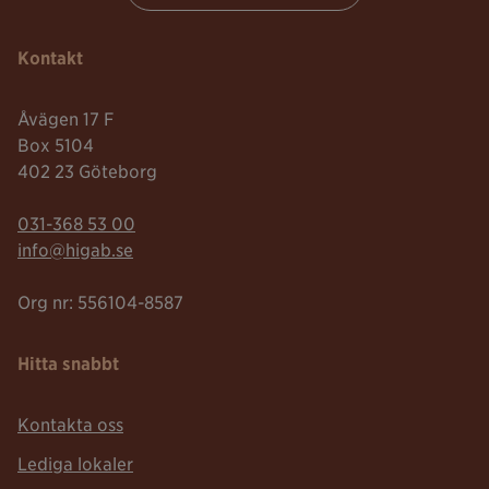
Kontakt
Åvägen 17 F
Box 5104
402 23 Göteborg
Telefonnummer:
031-368 53 00
Mailadress:
info@higab.se
Org nr: 556104-8587
Hitta snabbt
Kontakta oss
Lediga lokaler