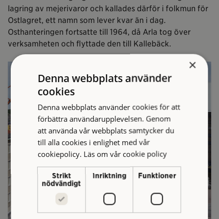
lagring av mejerivaror och kallades därför i folkmun för
Ostlagret, ett namn som lever kvar än i dag.
Osthanteringen fortsatte till 1964, då Arla tog över
verksamheten och flyttade den till Kallebäck.
×
Denna webbplats använder
cookies
Denna webbplats använder cookies för att
förbättra användarupplevelsen. Genom
att använda vår webbplats samtycker du
till alla cookies i enlighet med vår
cookiepolicy.
Läs om vår cookie policy
Strikt
Inriktning
Funktioner
nödvändigt