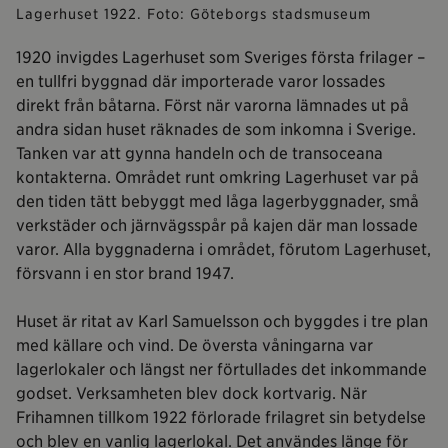
Lagerhuset 1922. Foto: Göteborgs stadsmuseum
1920 invigdes Lagerhuset som Sveriges första frilager –
en tullfri byggnad där importerade varor lossades
direkt från båtarna. Först när varorna lämnades ut på
andra sidan huset räknades de som inkomna i Sverige.
Tanken var att gynna handeln och de transoceana
kontakterna. Området runt omkring Lagerhuset var på
den tiden tätt bebyggt med låga lagerbyggnader, små
verkstäder och järnvägsspår på kajen där man lossade
varor. Alla byggnaderna i området, förutom Lagerhuset,
försvann i en stor brand 1947.
Huset är ritat av Karl Samuelsson och byggdes i tre plan
med källare och vind. De översta våningarna var
lagerlokaler och längst ner förtullades det inkommande
godset. Verksamheten blev dock kortvarig. När
Frihamnen tillkom 1922 förlorade frilagret sin betydelse
och blev en vanlig lagerlokal. Det användes länge för