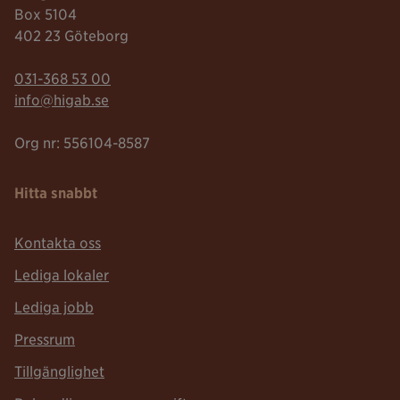
Box 5104
402 23 Göteborg
Telefonnummer:
031-368 53 00
Mailadress:
info@higab.se
Org nr: 556104-8587
Hitta snabbt
Kontakta oss
Lediga lokaler
Lediga jobb
Pressrum
Tillgänglighet