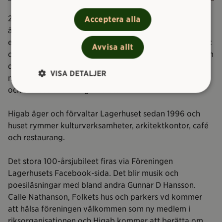
2002 byggdes de två översta våningarna om och 2012
Acceptera alla
även de nedre kontorsplanen. Huset fick då också nya
entréer. 2012 invigdes ett nytt kulturhus för unga i huset
Avvisa allt
och ett år senare invigdes Litteraturhuset Göteborg som
drivs av Stadsbiblioteket. Det är tänkt som en
VISA DETALJER
mötesplats med författarsamtal, skrivcirklar, debatter
och diskussioner kring litteratur.
Higab äger och förvaltar Lagerhuset sedan 1996 och
huset rymmer kulturverksamheter, arkitektkontor, café
och restaurang.
Det stora 100-årsjubileet firas via Föreningen
Lagerhusets Facebook-sida. Det blir musik och
poesiläsningar med bland andra Gunnar D Hansson.
Calle Nathanson, Folkets hus och parkers vd kommer
att hälsa föreningen välkommen som ny medlem i
riksorganisationen och Higab kommer att berätta om