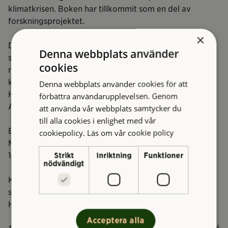
klimatkrisen. Boken har tillkommit som en del av
forskningsprojektet.
×
Den 21 april är temat ”Fler gröna fingrar i asfalten” – ett
Denna webbplats använder
samtal om hur kan vi göra staden mer ekologisk och
cookies
naturnära och därmed bättre rustad inför
klimatförändringen. Representanter från
Denna webbplats använder cookies för att
Hyresgästföreningen, allmännyttan och White
förbättra användarupplevelsen. Genom
Arkitekter deltar.
att använda vår webbplats samtycker du
till alla cookies i enlighet med vår
Evenemangen äger rum på Café Hängmattan på
cookiepolicy.
Läs om vår cookie policy
Musikens Hus, Karl Johansgatan 16. Dörrarna öppnas kl
18 och det startar på scen kl 19. Fri entré.
Strikt
Inriktning
Funktioner
nödvändigt
Klimatkvällarna arrangeras av Musikens Hus i
samverkan med ABF Göteborg och
Hyresgästföreningen Västra Göteborg.
Acceptera alla