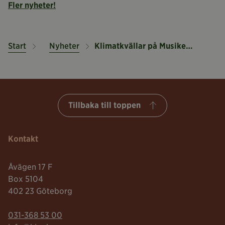
Fler nyheter!
Start
Nyheter
Klimatkvällar på Musikens Hus
Tillbaka till toppen
Kontakt
Åvägen 17 F
Box 5104
402 23 Göteborg
Telefonnummer:
031-368 53 00