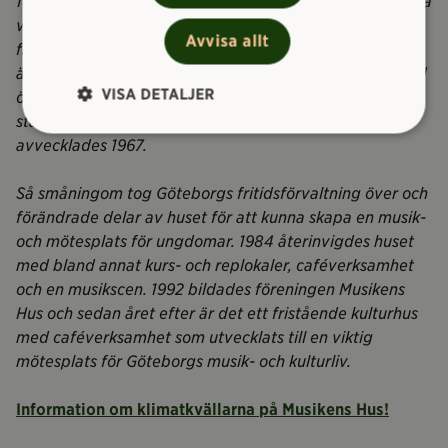
1888 invigdes byggnaden som rymmer Musikens Hus. Då
var den en av landets mest förnämsta och moderna
Avvisa allt
flickskolor i Sverige. Huset ritades av Carl Fahlström och
är utformat i nyklassicistisk stil. 1936 tog Göteborgs Stad
VISA DETALJER
över skolan och den blev då den första flickskolan i
staden som kommunaliserades. Verksamheten
avvecklades 1967.
Så småningom tog Göteborgs fritidsförvaltning över och
förändrade delar av huset för att kunna skapa en musik-
och mötesplats för ungdomar. 1984 återinvigdes huset
med bland annat kurs- och replokaler, caféverksamhet
och en musikscen. 1992 bildades föreningen Musikens
Hus och sedan året efter är det ett fristående kulturhus
med caféverksamhet som utvecklats till en viktig
mötesplats för Göteborgs musik- och kulturliv.
Information om klimatkvällarna på Musikens Hus!