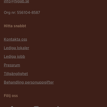
Mailadress:
info@higab.se
Org nr: 556104-8587
Hitta snabbt
Kontakta oss
Lediga lokaler
Lediga jobb
Pressrum
Tillgänglighet
Behandling personuppgifter
Följ oss