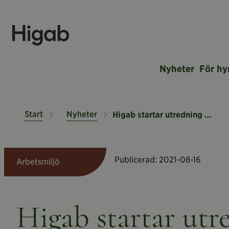
Nyheter
För hy
Start
Nyheter
Higab startar utredning kring hot mot personal
Publicerad:
2021-08-16
Arbetsmiljö
Higab startar utr