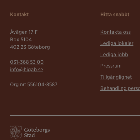
Kontakt
Hitta snabbt
Åvägen 17 F
Kontakta oss
Box 5104
Lediga lokaler
402 23 Göteborg
Lediga jobb
Telefonnummer:
031-368 53 00
Pressrum
Mailadress:
info@higab.se
Tillgänglighet
Org nr: 556104-8587
Behandling pers