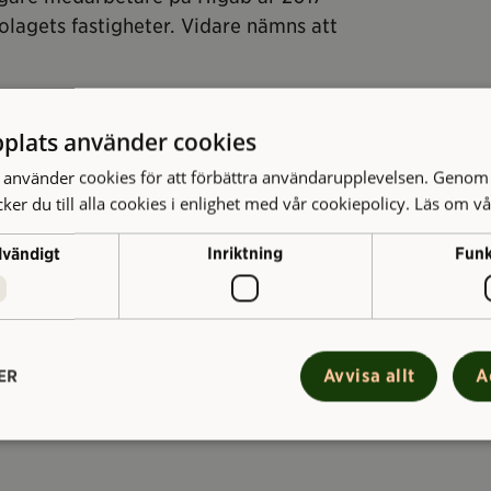
bolagets fastigheter. Vidare nämns att
 strukturella problem eller handlar det
plats använder cookies
ån tystnadskultur och har idag
m de känt sig felaktigt behandlade
använder cookies för att förbättra användarupplevelsen. Genom 
er du till alla cookies i enlighet med vår cookiepolicy.
Läs om vå
dvändigt
Inriktning
Funk
t av någon tystnadskultur på
amkommit till mig i samtal eller i
Avvisa allt
A
ER
rt. Tvärtom, vårt HME (hållbart
 våra chefer får höga betyg – inte