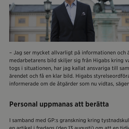
– Jag ser mycket allvarligt på informationen och 
medarbetarens bild skiljer sig från Higabs kring 
togs i situationen, har jag kallat ansvariga till sam
ärendet och få en klar bild. Higabs styrelseordfö
informerade om de åtgärder som nu vidtas, säger
Personal uppmanas att berätta
I samband med GP:s granskning kring tystnadsku
en artikel i fredags (den 13 augusti) om att en t