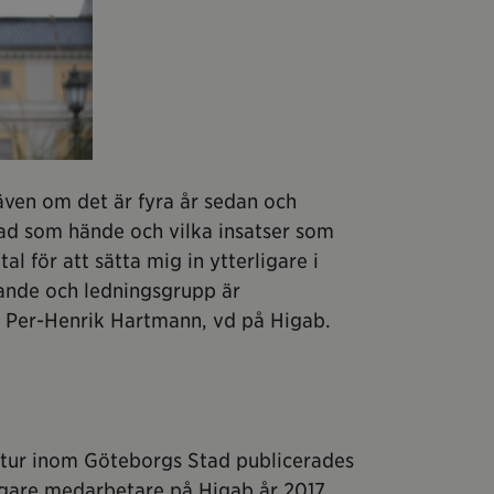
även om det är fyra år sedan och
vad som hände och vilka insatser som
tal för att sätta mig in ytterligare i
rande och ledningsgrupp är
 Per-Henrik Hartmann, vd på Higab.
ltur inom Göteborgs Stad publicerades
idigare medarbetare på Higab år 2017