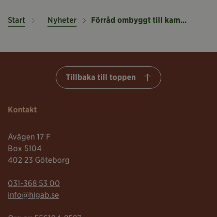
Start
Nyheter
Förråd ombyggt till kampsportcenter
Tillbaka till toppen
Kontakt
Åvägen 17 F
Box 5104
402 23 Göteborg
Telefonnummer:
031-368 53 00
Mailadress:
info@higab.se