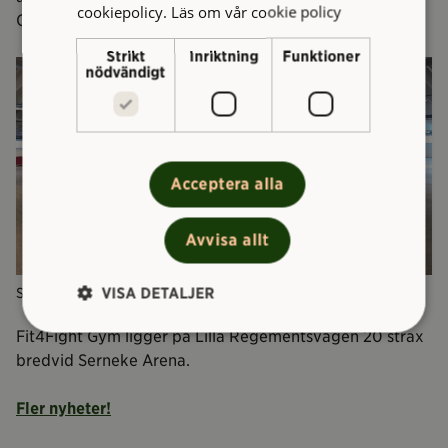
cookiepolicy.
Läs om vår cookie policy
Olausson, fastighetsförvaltare på Higab.
Strikt
Inriktning
Funktioner
nödvändigt
Acceptera alla
Avvisa allt
VISA DETALJER
Så här såg lokalen ut innan ombyggnaden.
Fit4Fight Gym ligger på Lilla Regementsvägen 20 strax
bredvid Serneke Arena.
Fler nyheter!