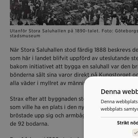
Utanför Stora Saluhallen på 1890-talet. Foto: Göteborg
stadsmuseum
När Stora Saluhallen stod färdig 1888 beskrevs d
som här i landet blifvit uppförd av uteslutande ste
bakom initiativet att bygga en saluhall var den b
bönderna sålt sina varor direkt på Kungstorget o
alla väder i myllret av människor och hästar som 
Denna webb
Strax efter att byggnaden stod klar påbörjades e
Denna webbplats 
som ville ha en plats i den nya saluhallen. Intres
webbplats samtyck
bröstade upp sig och armbågade sig fram genom f
Strikt nö
de 92 bodarna.