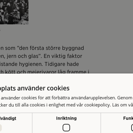
s
en som ”den första större byggnad
n, jern och glas”. En viktig faktor
ristande hygienen. Tidigare hade
ch kött och mejerivaror låg framme i
rörde sig.
plats använder cookies
n uthyrningsauktion för de handlare
använder cookies för att förbättra användarupplevelsen. Genom 
set var enormt. Spekulanter trängdes,
er du till alla cookies i enlighet med vår cookiepolicy.
Läs om vå
olkmassorna för att bjuda på en av
dvändigt
Inriktning
Funk