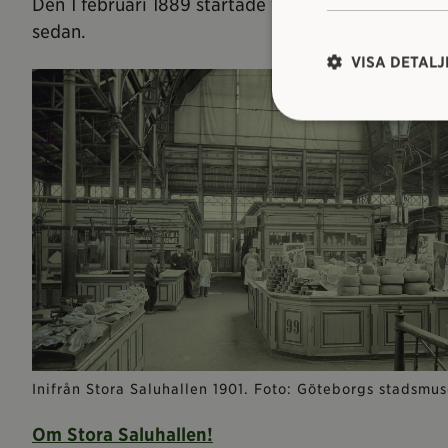
Den 1 februari 1889 startade försäljningen i Stora 
sedan.
VISA DETALJ
Inifrån Stora Saluhallen 1901. Foto: Göteborgs stadsmu
Om Stora Saluhallen!