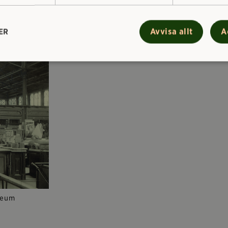
Saluhallen, vilket i dag är exakt 130 år
Avvisa allt
A
ER
seum