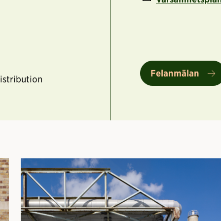
Felanmälan
stribution