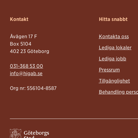
Kontakt
Hitta snabbt
Åvägen 17 F
Kontakta oss
Box 5104
Lediga lokaler
402 23 Göteborg
Lediga jobb
Telefonnummer:
031-368 53 00
Pressrum
Mailadress:
info@higab.se
Tillgänglighet
Org nr: 556104-8587
Behandling pers