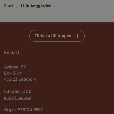
Start
Lilla Änggården
Tillbaka till toppen
Kontakt
Åvägen 17 F
Box 5104
402 23 Göteborg
Telefonnummer:
031-368 53 00
Mailadress:
info@higab.se
Org nr: 556104-8587