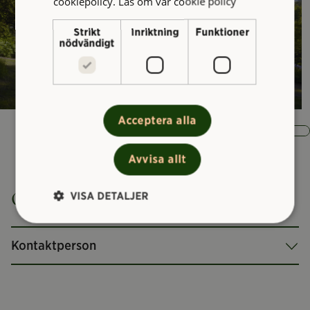
cookiepolicy.
Läs om vår cookie policy
Strikt
Inriktning
Funktioner
nödvändigt
Acceptera alla
1
/ 3
Avvisa allt
Om Lilla Änggården
VISA DETALJER
Kontaktperson