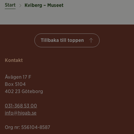
Start
Kviberg – Museet
Tillbaka till toppen
Kontakt
Åvägen 17 F
Box 5104
402 23 Göteborg
Telefonnummer:
031-368 53 00
Mailadress:
info@higab.se
Org nr: 556104-8587