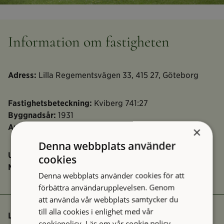
Information om fastigheten
Adress:
Lilla Regementsvägen 33, 415 27, Göteborg
Fastighetsbeteckning:
Kviberg 741:27
Byggnadsår:
1931
Arkitekt:
Okänd
×
Denna webbplats använder
Ursprunglig användning:
Sjukstall, hovslagarsmedja
cookies
Nuvarande användning:
Ateljé
Denna webbplats använder cookies för att
förbättra användarupplevelsen. Genom
att använda vår webbplats samtycker du
till alla cookies i enlighet med vår
Ladda ner
cookiepolicy.
Läs om vår cookie policy