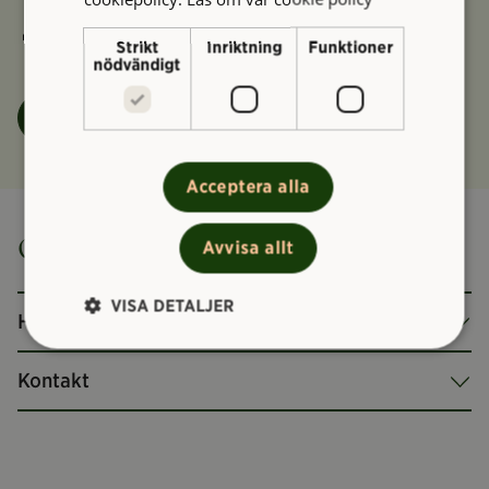
Vård- och underhållsplan Kvibergs Kaserner
Strikt
Inriktning
Funktioner
nödvändigt
Felanmälan
Acceptera alla
Om Kviberg – Museet
Avvisa allt
VISA DETALJER
Historik
Kontakt