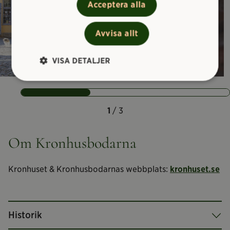
Acceptera alla
Avvisa allt
VISA DETALJER
1
/ 3
Om Kronhusbodarna
Kronhuset & Kronhusbodarnas webbplats:
kronhuset.se
Historik