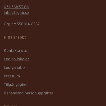
Telefonnummer:
031-368 53 00
Mailadress:
info@higab.se
Org nr: 556104-8587
Hitta snabbt
Kontakta oss
Lediga lokaler
Lediga jobb
Pressrum
Tillgänglighet
Behandling personuppgifter