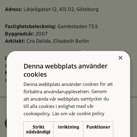
Adress:
Lärjeågatan 12, 415 02, Göteborg
Fastighetsbeteckning:
Gamlestaden 73:5
Byggnadsår:
2007
Arkitekt:
Cris Delisle, Elisabeth Borlin
×
Ursprunglig användning:
Återvinningscentral,
Denna webbplats använder
secondhandbutik
cookies
Nuvarande användning:
Återvinningscentral,
secondhandbutik
Denna webbplats använder cookies för att
förbättra användarupplevelsen. Genom
att använda vår webbplats samtycker du
till alla cookies i enlighet med vår
cookiepolicy.
Läs om vår cookie policy
Felanmälan
Strikt
Inriktning
Funktioner
nödvändigt