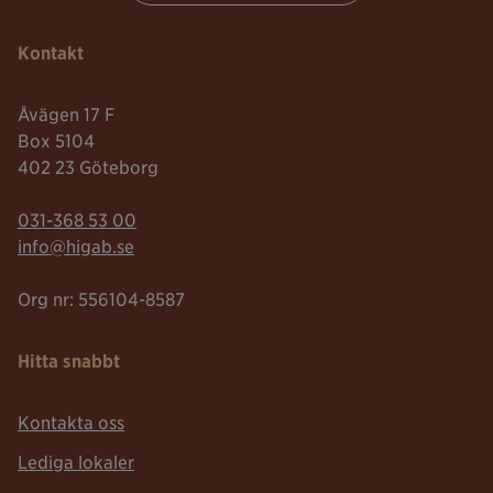
Kontakt
Åvägen 17 F
Box 5104
402 23 Göteborg
Telefonnummer:
031-368 53 00
Mailadress:
info@higab.se
Org nr: 556104-8587
Hitta snabbt
Kontakta oss
Lediga lokaler