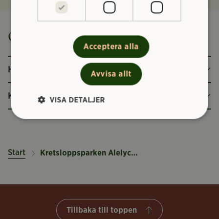
Om Kretsloppsparken Alelyckan
Acceptera alla
Historik
Avvisa allt
Kontakt
VISA DETALJER
Start
Kretsloppsparken Alelyckan
Tillbaka till toppen