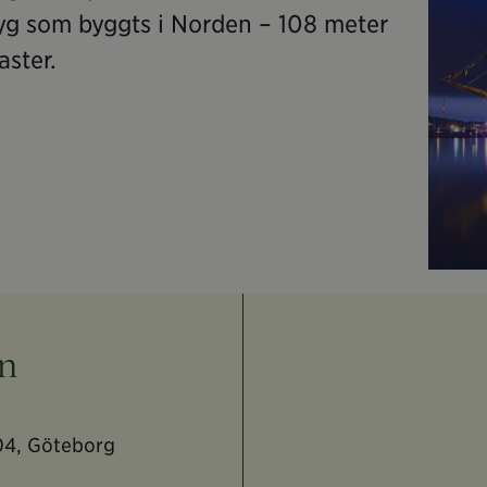
yg som byggts i Norden – 108 meter
ster.
en
 04, Göteborg