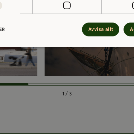
Avvisa allt
A
ER
1
/ 3