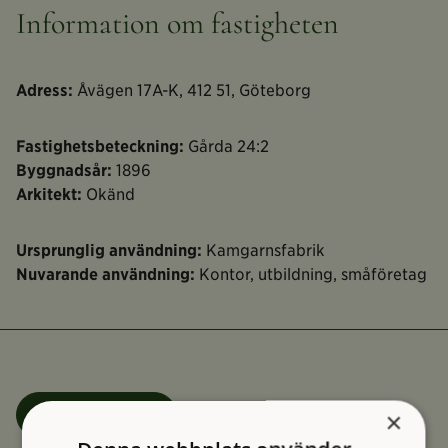
Information om fastigheten
Adress:
Åvägen 17A-K, 412 51, Göteborg
Fastighetsbeteckning:
Gårda 24:2
Byggnadsår:
1896
Arkitekt:
Okänd
Ursprunglig användning:
Kamgarnsfabrik
Nuvarande användning:
Kontor, utbildning, småföretag
Felanmälan
×