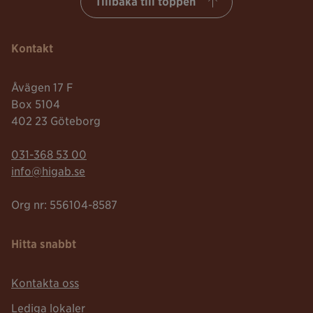
Tillbaka till toppen
Kontakt
Åvägen 17 F
Box 5104
402 23 Göteborg
Telefonnummer:
031-368 53 00
Mailadress:
info@higab.se
Org nr: 556104-8587
Hitta snabbt
Kontakta oss
Lediga lokaler