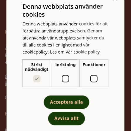
Denna webbplats använder
Tillbaka till toppen
cookies
Denna webbplats använder cookies för att
förbättra användarupplevelsen. Genom
Kontakt
att använda vår webbplats samtycker du
till alla cookies i enlighet med vår
Åvägen 17 F
cookiepolicy.
Läs om vår cookie policy
Box 5104
402 23 Göteborg
Strikt
Inriktning
Funktioner
nödvändigt
Telefonnummer:
031-368 53 00
Mailadress:
info@higab.se
Org nr: 556104-8587
Acceptera alla
Hitta snabbt
Avvisa allt
Kontakta oss