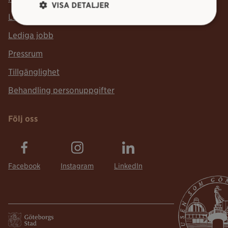
VISA DETALJER
Lediga lokaler
Lediga jobb
Pressrum
Tillgänglighet
Behandling personuppgifter
Följ oss
Facebook
Instagram
LinkedIn