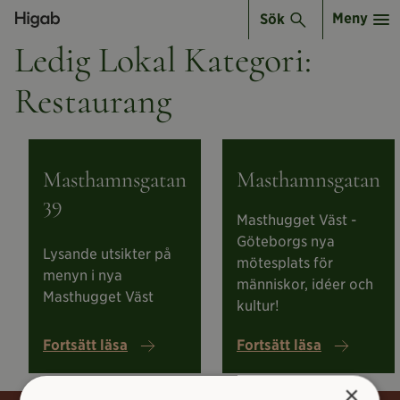
Meny
Sök
Ledig Lokal Kategori:
Restaurang
Läs
Läs
om
om
Masthamnsgatan
Masthamnsgatan
Masthamnsgatan
Masthamnsgatan
39
39
Masthugget Väst -
Göteborgs nya
Lysande utsikter på
mötesplats för
menyn i nya
människor, idéer och
Masthugget Väst
kultur!
Fortsätt läsa
Fortsätt läsa
×