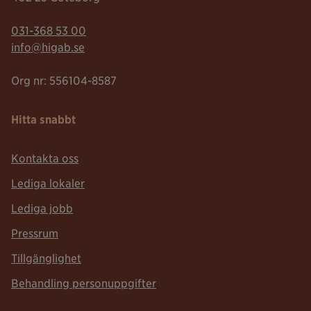
Telefonnummer:
031-368 53 00
Mailadress:
info@higab.se
Org nr: 556104-8587
Hitta snabbt
Kontakta oss
Lediga lokaler
Lediga jobb
Pressrum
Tillgänglighet
Behandling personuppgifter