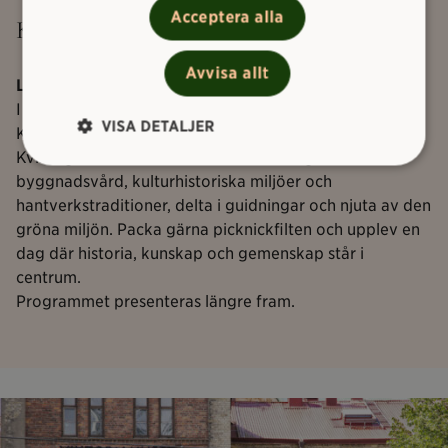
Acceptera alla
Kulturarvsdagen på Kvibergsnäs Landeri
Avvisa allt
Lördag 12 september kl. 11–15
I samband med Kulturarvsdagen, som i år har temat
VISA DETALJER
Kulturarv värt att värna
, bjuder vi in till en dag på
Kvibergsnäs Landeri. Här kan du lära dig mer om
byggnadsvård, kulturhistoriska miljöer och
hantverkstraditioner, delta i guidningar och njuta av den
gröna miljön. Packa gärna picknickfilten och upplev en
dag där historia, kunskap och gemenskap står i
centrum.
Programmet presenteras längre fram.