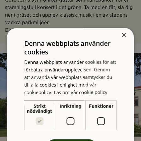
stämningsfull konsert i det gröna. Ta med en filt, slå dig
ner i gräset och upplev klassisk musik i en av stadens
vackra parkmiljöer.
Du behöver ingen biljett till det här evenemanget.
×
Denna webbplats använder
cookies
Denna webbplats använder cookies för att
förbättra användarupplevelsen. Genom
att använda vår webbplats samtycker du
till alla cookies i enlighet med vår
cookiepolicy.
Läs om vår cookie policy
Strikt
Inriktning
Funktioner
nödvändigt