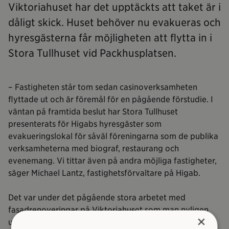
Viktoriahuset har det upptäckts att taket är i
dåligt skick. Huset behöver nu evakueras och
hyresgästerna får möjligheten att flytta in i
Stora Tullhuset vid Packhusplatsen.
– Fastigheten står tom sedan casinoverksamheten
flyttade ut och är föremål för en pågående förstudie. I
väntan på framtida beslut har Stora Tullhuset
presenterats för Higabs hyresgäster som
evakueringslokal för såväl föreningarna som de publika
verksamheterna med biograf, restaurang och
evenemang. Vi tittar även på andra möjliga fastigheter,
säger Michael Lantz, fastighetsförvaltare på Higab.
Det var under det pågående stora arbetet med
fasadrenoveringar på Viktoriahuset som man nyligen
×
upptäckte att taket var i dåligt skick. Detta behöver