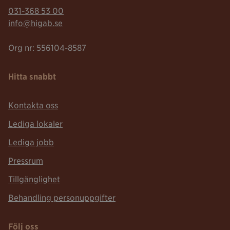
Telefonnummer:
031-368 53 00
Mailadress:
info@higab.se
Org nr: 556104-8587
Hitta snabbt
Kontakta oss
Lediga lokaler
Lediga jobb
Pressrum
Tillgänglighet
Behandling personuppgifter
Följ oss