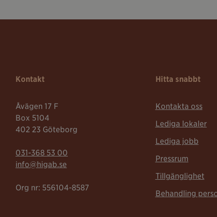
Kontakt
Hitta snabbt
Åvägen 17 F
Kontakta oss
Box 5104
Lediga lokaler
402 23 Göteborg
Lediga jobb
Telefonnummer:
031-368 53 00
Pressrum
Mailadress:
info@higab.se
Tillgänglighet
Org nr: 556104-8587
Behandling pers