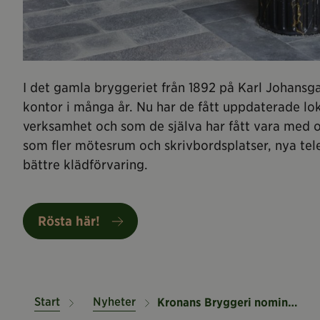
I det gamla bryggeriet från 1892 på Karl Johansgat
kontor i många år. Nu har de fått uppdaterade lo
verksamhet och som de själva har fått vara med o
som fler mötesrum och skrivbordsplatser, nya te
bättre klädförvaring.
Rösta här!
Start
Nyheter
Kronans Bryggeri nominerat till Årets Hållbarhetsprestation