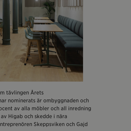
om tävlingen Årets
m har nominerats är ombyggnaden och
cent av alla möbler och all inredning
av Higab och skedde i nära
entreprenören Skeppsviken och Gajd