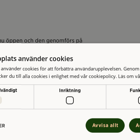
r nu öppen och den genomförs på
plats använder cookies
använder cookies för att förbättra användarupplevelsen. Genom 
er du till alla cookies i enlighet med vår cookiepolicy.
Läs om vå
dring som möjligt inredde
dvändigt
Inriktning
Funk
öbler och Higab återanvände inredning
i husets huvudentré har ett särskilt
n historiska bilder har Higab låtit en
nde med marmorering och guldfärger.
Avvisa allt
A
ER