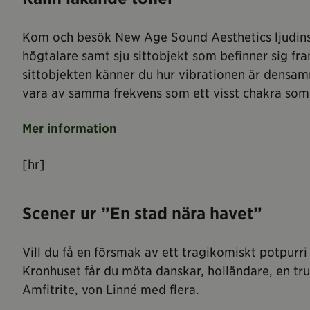
Kom och besök New Age Sound Aesthetics ljudinsta
högtalare samt sju sittobjekt som befinner sig fr
sittobjekten känner du hur vibrationen är densam
vara av samma frekvens som ett visst chakra som 
Mer information
[hr]
Scener ur ”En stad nära havet”
Vill du få en försmak av ett tragikomiskt potpur
Kronhuset får du möta danskar, holländare, en trut
Amfitrite, von Linné med flera.