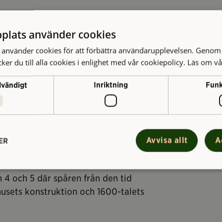
plats använder cookies
använder cookies för att förbättra användarupplevelsen. Genom 
er du till alla cookies i enlighet med vår cookiepolicy.
Läs om vå
dvändigt
Inriktning
Funk
aktär som tar besökarna med på en
 våningsplan visas för allmänheten. Hör
Avvisa allt
A
ER
 kung för Sverige i Kronhuset och om
 kanoner, fordon, uniformer och annan
n 4 och 5 där spåren från den tid
husets konstruktion och 1600-talets