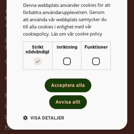
Denna webbplats använder cookies för att
Åvägen 17 F
förbättra användarupplevelsen. Genom
Box 5104
att använda vår webbplats samtycker du
402 23 Göteborg
till alla cookies i enlighet med vår
cookiepolicy.
Läs om vår cookie policy
Telefonnummer:
031-368 53 00
Mailadress:
info@higab.se
Strikt
Inriktning
Funktioner
nödvändigt
Org nr: 556104-8587
Hitta snabbt
Acceptera alla
Kontakta oss
Avvisa allt
Lediga lokaler
Lediga jobb
VISA DETALJER
Pressrum