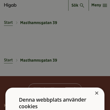
Meny
Sök
Start
Masthamnsgatan 39
Start
Masthamnsgatan 39
Tillbaka till toppen
×
Denna webbplats använder
cookies
Kontakt