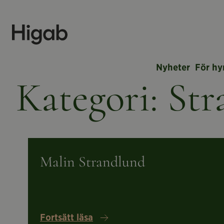
Nyheter
För hy
Kategori:
Str
Läs
om
Malin
Malin Strandlund
Strandlund
Fortsätt läsa