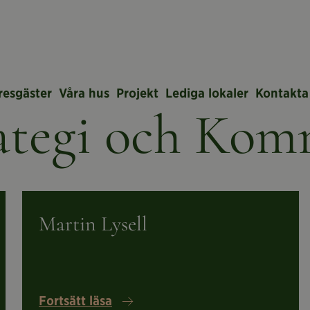
resgäster
Våra hus
Projekt
Lediga lokaler
Kontakta
ategi och Kom
Läs
om
Martin
Martin Lysell
Lysell
Fortsätt läsa