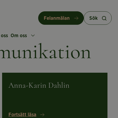
Felanmälan
Sök
 oss
Om oss
munikation
Läs
om
Anna-
Anna-Karin Dahlin
Karin
Dahlin
Fortsätt läsa